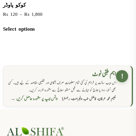
کوکو پاوڈر
₨
120
–
₨
1,800
Select options
اہم طبی نوٹ
!
اس ویب سائٹ پر فراہم کی گئی تمام معلومات صرف آگاہی اور تعلیمی مقاصد کے لیے ہیں۔ کسی
بھی نسخہ، دوا یا علاج کو اپنانے سے قبل مستند معالج سے مشورہ ضرور کریں۔
واٹس ایپ پر مشورہ حاصل کریں →
حکیم محمد عرفان، فاضل طب والجراحت، رجسٹرڈ