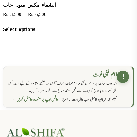
الشفاء مکس میوہ جات
₨
3,500
–
₨
6,500
Select options
اہم طبی نوٹ
!
اس ویب سائٹ پر فراہم کی گئی تمام معلومات صرف آگاہی اور تعلیمی مقاصد کے لیے ہیں۔ کسی
بھی نسخہ، دوا یا علاج کو اپنانے سے قبل مستند معالج سے مشورہ ضرور کریں۔
واٹس ایپ پر مشورہ حاصل کریں →
حکیم محمد عرفان، فاضل طب والجراحت، رجسٹرڈ