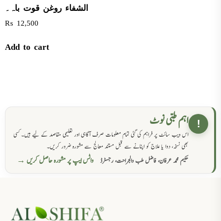
الشفاء روغن قوت باہ۔
₨
12,500
Add to cart
اہم طبی نوٹ
!
اس ویب سائٹ پر فراہم کی گئی تمام معلومات صرف آگاہی اور تعلیمی مقاصد کے لیے ہیں۔ کسی
بھی نسخہ، دوا یا علاج کو اپنانے سے قبل مستند معالج سے مشورہ ضرور کریں۔
واٹس ایپ پر مشورہ حاصل کریں →
حکیم محمد عرفان، فاضل طب والجراحت، رجسٹرڈ