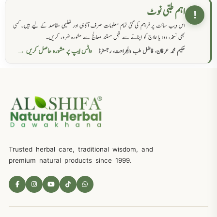
اہم طبی نوٹ
!
اس ویب سائٹ پر فراہم کی گئی تمام معلومات صرف آگاہی اور تعلیمی مقاصد کے لیے ہیں۔ کسی
بھی نسخہ، دوا یا علاج کو اپنانے سے قبل مستند معالج سے مشورہ ضرور کریں۔
واٹس ایپ پر مشورہ حاصل کریں →
حکیم محمد عرفان، فاضل طب والجراحت، رجسٹرڈ
Trusted herbal care, traditional wisdom, and
premium natural products since 1999.