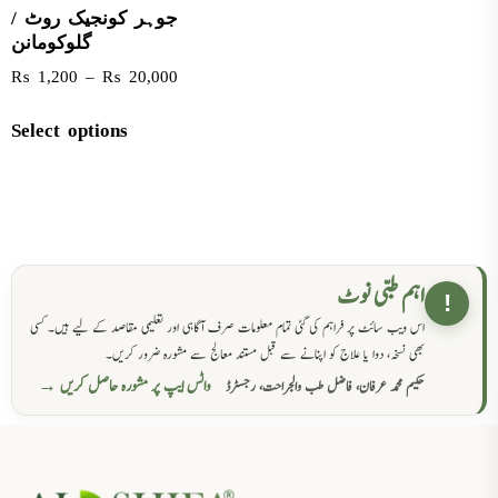
جوہر کونجیک روٹ /
گلوکومانن
₨
1,200
–
₨
20,000
Select options
اہم طبی نوٹ
!
اس ویب سائٹ پر فراہم کی گئی تمام معلومات صرف آگاہی اور تعلیمی مقاصد کے لیے ہیں۔ کسی
بھی نسخہ، دوا یا علاج کو اپنانے سے قبل مستند معالج سے مشورہ ضرور کریں۔
واٹس ایپ پر مشورہ حاصل کریں →
حکیم محمد عرفان، فاضل طب والجراحت، رجسٹرڈ