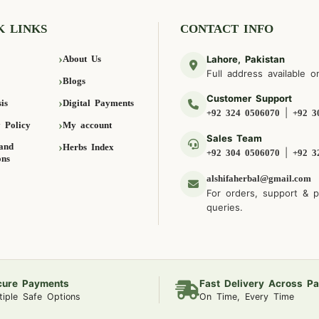
K LINKS
CONTACT INFO
About Us
Lahore, Pakistan
Full address available o
Blogs
Customer Support
is
Digital Payments
|
+92 324 0506070
+92 3
 Policy
My account
Sales Team
and
Herbs Index
|
+92 304 0506070
+92 3
ons
alshifaherbal@gmail.com
For orders, support & 
queries.
cure Payments
Fast Delivery Across Pa
tiple Safe Options
On Time, Every Time