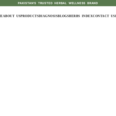
PAKISTAN'S TRUSTED HERBAL WELLNESS BRAND
ME
ABOUT US
PRODUCTS
DIAGNOSIS
BLOGS
HERBS INDEX
CONTACT US