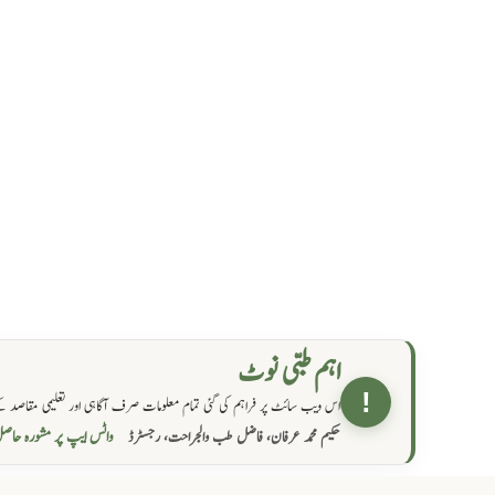
اہم طبی نوٹ
!
اس ویب سائٹ پر فراہم کی گئی تمام معلومات صرف آگاہی اور تعلیمی مقاصد کے
واٹس ایپ پر مشورہ  →
حکیم محمد عرفان، فاضل طب والجراحت، رجسٹرڈ