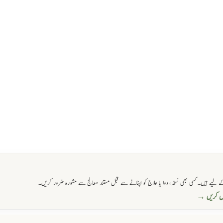
 لیے ہیں۔ کسی بھی نسخہ، دوا یا علاج کو اپنانے سے قبل مستند معالج سے مشورہ ضرور کریں۔
حاصل کریں