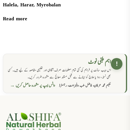
Halela, Harar, Myrobalan
Read more
اہم طبی نوٹ
!
اس ویب سائٹ پر فراہم کی گئی تمام معلومات صرف آگاہی اور تعلیمی مقاصد کے لیے ہیں۔ کسی
بھی نسخہ، دوا یا علاج کو اپنانے سے قبل مستند معالج سے مشورہ ضرور کریں۔
واٹس ایپ پر مشورہ حاصل کریں →
حکیم محمد عرفان، فاضل طب والجراحت، رجسٹرڈ