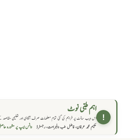
اہم طبی نوٹ
!
اس ویب سائٹ پر فراہم کی گئی تمام معلومات صرف آگاہی اور تعلیمی مقاصد کے
واٹس ایپ پر مشورہ  →
حکیم محمد عرفان، فاضل طب والجراحت، رجسٹرڈ