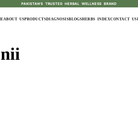
PAKISTAN'S TRUSTED HERBAL WELLNESS BRAND
ME
ABOUT US
PRODUCTS
DIAGNOSIS
BLOGS
HERBS INDEX
CONTACT US
nii