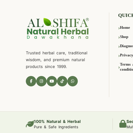
QUIC
Home
Shop
Diagnos
Trusted herbal care, traditional
Privacy
wisdom, and premium natural
Terms 
products since 1999.
conditi
100% Natural & Herbal
Se
Pure & Safe Ingredients
Mul