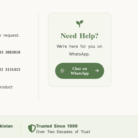
Need Help?
n request.
We’re here for you on
03 3003010
WhatsApp.
Chat on
21 3131415
WhatsApp
product
kistan
Trusted Since 1999
Over Two Decades of Trust