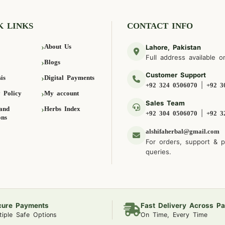
K LINKS
CONTACT INFO
About Us
Lahore, Pakistan
Full address available o
Blogs
Customer Support
is
Digital Payments
|
+92 324 0506070
+92 3
 Policy
My account
Sales Team
and
Herbs Index
|
+92 304 0506070
+92 3
ons
alshifaherbal@gmail.com
For orders, support & 
queries.
cure Payments
Fast Delivery Across Pa
tiple Safe Options
On Time, Every Time