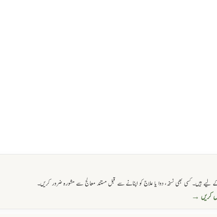
 لیے ہیں۔ کسی بھی نسخہ، دوا یا علاج کو اپنانے سے قبل مستند معالج سے مشورہ ضرور کریں۔
حاصل کریں