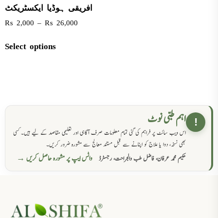
افریقی ہوڈیا ایکسٹریکٹ
₨
2,000
–
₨
26,000
Select options
اہم طبی نوٹ
!
اس ویب سائٹ پر فراہم کی گئی تمام معلومات صرف آگاہی اور تعلیمی مقاصد کے لیے ہیں۔ کسی
بھی نسخہ، دوا یا علاج کو اپنانے سے قبل مستند معالج سے مشورہ ضرور کریں۔
واٹس ایپ پر مشورہ حاصل کریں →
حکیم محمد عرفان، فاضل طب والجراحت، رجسٹرڈ