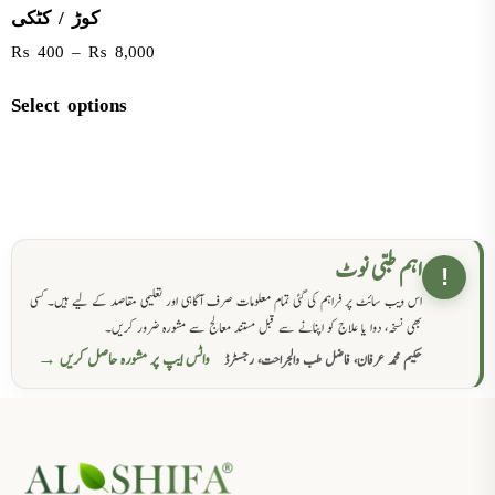
کوڑ / کٹکی
₨
400
–
₨
8,000
Select options
اہم طبی نوٹ
!
اس ویب سائٹ پر فراہم کی گئی تمام معلومات صرف آگاہی اور تعلیمی مقاصد کے لیے ہیں۔ کسی
بھی نسخہ، دوا یا علاج کو اپنانے سے قبل مستند معالج سے مشورہ ضرور کریں۔
واٹس ایپ پر مشورہ حاصل کریں →
حکیم محمد عرفان، فاضل طب والجراحت، رجسٹرڈ