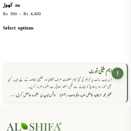
بند کھوڑ
₨
300
–
₨
4,400
Select options
اہم طبی نوٹ
!
اس ویب سائٹ پر فراہم کی گئی تمام معلومات صرف آگاہی اور تعلیمی مقاصد کے لیے ہیں۔ کسی
بھی نسخہ، دوا یا علاج کو اپنانے سے قبل مستند معالج سے مشورہ ضرور کریں۔
واٹس ایپ پر مشورہ حاصل کریں →
حکیم محمد عرفان، فاضل طب والجراحت، رجسٹرڈ