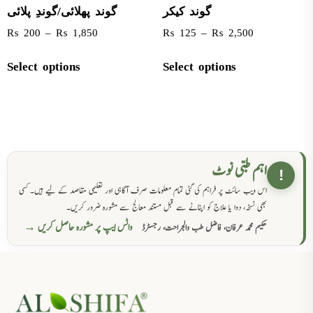
گوند کیکر
گوند پھلائی/گوندِ پلائی
₨
200
–
₨
1,850
₨
125
–
₨
2,500
Select options
Select options
اہم طبی نوٹ
!
اس ویب سائٹ پر فراہم کی گئی تمام معلومات صرف آگاہی اور تعلیمی مقاصد کے لیے ہیں۔ کسی
بھی نسخہ، دوا یا علاج کو اپنانے سے قبل مستند معالج سے مشورہ ضرور کریں۔
واٹس ایپ پر مشورہ حاصل کریں →
حکیم محمد عرفان، فاضل طب والجراحت، رجسٹرڈ