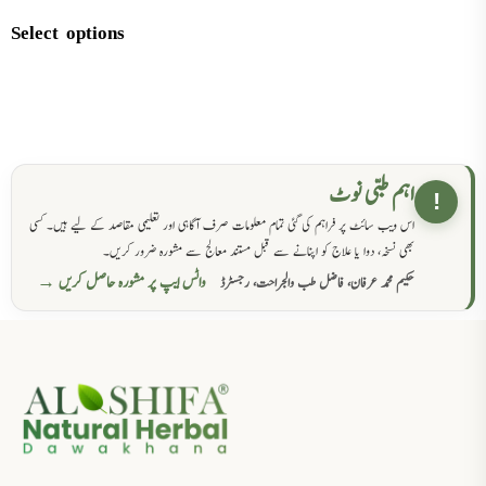
Select options
اہم طبی نوٹ
!
اس ویب سائٹ پر فراہم کی گئی تمام معلومات صرف آگاہی اور تعلیمی مقاصد کے لیے ہیں۔ کسی
بھی نسخہ، دوا یا علاج کو اپنانے سے قبل مستند معالج سے مشورہ ضرور کریں۔
واٹس ایپ پر مشورہ حاصل کریں →
حکیم محمد عرفان، فاضل طب والجراحت، رجسٹرڈ