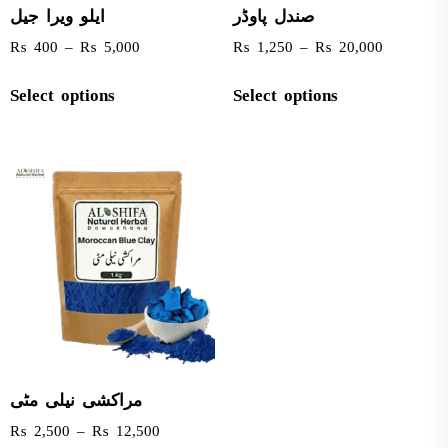
صندل پاوڈر
ایلو ویرا جیل
₨
400
–
₨
5,000
₨
1,250
–
₨
20,000
Select options
Select options
مراکشی نیلی مٹی
₨
2,500
–
₨
12,500