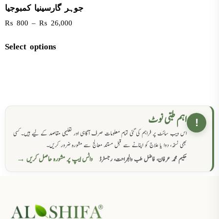
جوہر گارسینیا کمبوجیا
₨
800
–
₨
26,000
Select options
اہم طبی نوٹ
!
اس ویب سائٹ پر فراہم کی گئی تمام معلومات صرف آگاہی اور تعلیمی مقاصد کے لیے ہیں۔ کسی
بھی نسخہ، دوا یا علاج کو اپنانے سے قبل مستند معالج سے مشورہ ضرور کریں۔
واٹس ایپ پر مشورہ حاصل کریں →
حکیم محمد عرفان، فاضل طب والجراحت، رجسٹرڈ