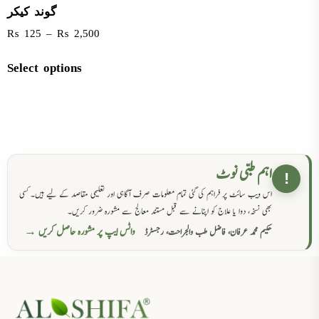
گوند کیکر
₨
125
–
₨
2,500
Select options
اہم طبی نوٹ
!
اس ویب سائٹ پر فراہم کی گئی تمام معلومات صرف آگاہی اور تعلیمی مقاصد کے لیے ہیں۔ کسی
بھی نسخہ، دوا یا علاج کو اپنانے سے قبل مستند معالج سے مشورہ ضرور کریں۔
واٹس ایپ پر مشورہ حاصل کریں →
حکیم محمد عرفان، فاضل طب والجراحت، رجسٹرڈ