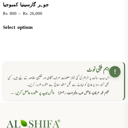
جوہر گارسینیا کمبوجیا
₨
800
–
₨
26,000
Select options
اہم طبی نوٹ
!
اس ویب سائٹ پر فراہم کی گئی تمام معلومات صرف آگاہی اور تعلیمی مقاصد کے لیے ہیں۔ کسی
بھی نسخہ، دوا یا علاج کو اپنانے سے قبل مستند معالج سے مشورہ ضرور کریں۔
واٹس ایپ پر مشورہ حاصل کریں →
حکیم محمد عرفان، فاضل طب والجراحت، رجسٹرڈ