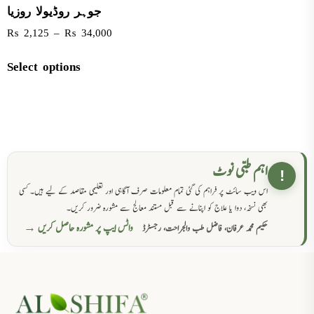
جوہر روڈیولا روزیا
₨
2,125
–
₨
34,000
Select options
اہم طبی نوٹ
!
اس ویب سائٹ پر فراہم کی گئی تمام معلومات صرف آگاہی اور تعلیمی مقاصد کے لیے ہیں۔ کسی
بھی نسخہ، دوا یا علاج کو اپنانے سے قبل مستند معالج سے مشورہ ضرور کریں۔
واٹس ایپ پر مشورہ حاصل کریں →
حکیم محمد عرفان، فاضل طب والجراحت، رجسٹرڈ