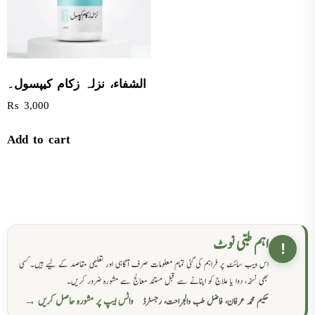
الشفاء، نزلہ زکام کیپسول۔
₨
3,000
Add to cart
اہم طبی نوٹ
!
اس ویب سائٹ پر فراہم کی گئی تمام معلومات صرف آگاہی اور تعلیمی مقاصد کے لیے ہیں۔ کسی
بھی نسخہ، دوا یا علاج کو اپنانے سے قبل مستند معالج سے مشورہ ضرور کریں۔
واٹس ایپ پر مشورہ حاصل کریں →
حکیم محمد عرفان، فاضل طب والجراحت، رجسٹرڈ