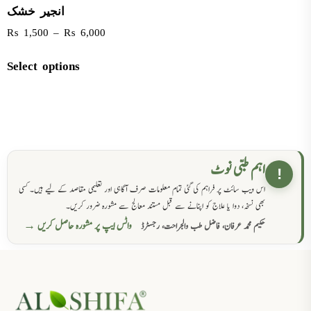
انجیر خشک
₨
1,500
–
₨
6,000
Select options
اہم طبی نوٹ
!
اس ویب سائٹ پر فراہم کی گئی تمام معلومات صرف آگاہی اور تعلیمی مقاصد کے لیے ہیں۔ کسی
بھی نسخہ، دوا یا علاج کو اپنانے سے قبل مستند معالج سے مشورہ ضرور کریں۔
واٹس ایپ پر مشورہ حاصل کریں →
حکیم محمد عرفان، فاضل طب والجراحت، رجسٹرڈ