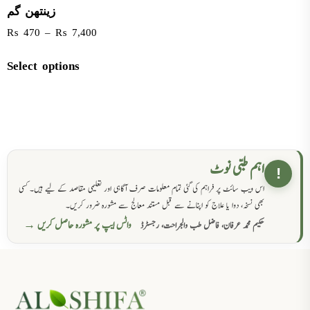
زینتھن گم
₨
470
–
₨
7,400
Select options
اہم طبی نوٹ
!
اس ویب سائٹ پر فراہم کی گئی تمام معلومات صرف آگاہی اور تعلیمی مقاصد کے لیے ہیں۔ کسی
بھی نسخہ، دوا یا علاج کو اپنانے سے قبل مستند معالج سے مشورہ ضرور کریں۔
واٹس ایپ پر مشورہ حاصل کریں →
حکیم محمد عرفان، فاضل طب والجراحت، رجسٹرڈ