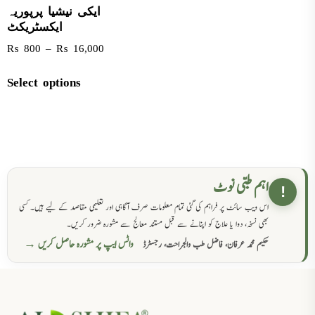
ایکی نیشیا پرپوریہ
ایکسٹریکٹ
₨
800
–
₨
16,000
Select options
اہم طبی نوٹ
!
اس ویب سائٹ پر فراہم کی گئی تمام معلومات صرف آگاہی اور تعلیمی مقاصد کے لیے ہیں۔ کسی
بھی نسخہ، دوا یا علاج کو اپنانے سے قبل مستند معالج سے مشورہ ضرور کریں۔
واٹس ایپ پر مشورہ حاصل کریں →
حکیم محمد عرفان، فاضل طب والجراحت، رجسٹرڈ