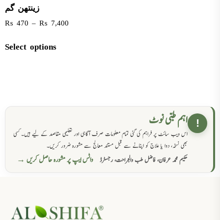
زینتھن گم
₨
470
–
₨
7,400
Select options
اہم طبی نوٹ
!
اس ویب سائٹ پر فراہم کی گئی تمام معلومات صرف آگاہی اور تعلیمی مقاصد کے لیے ہیں۔ کسی
بھی نسخہ، دوا یا علاج کو اپنانے سے قبل مستند معالج سے مشورہ ضرور کریں۔
واٹس ایپ پر مشورہ حاصل کریں →
حکیم محمد عرفان، فاضل طب والجراحت، رجسٹرڈ