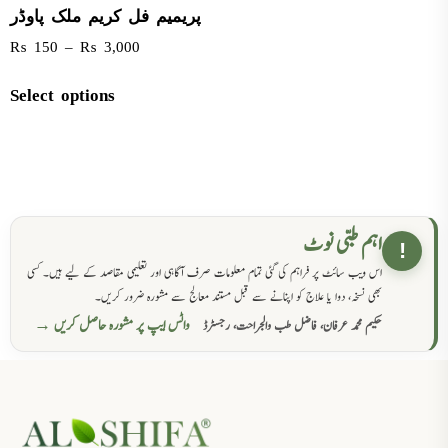
پریمیم فل کریم ملک پاوڈر
₨
150
–
₨
3,000
Select options
اہم طبی نوٹ
!
اس ویب سائٹ پر فراہم کی گئی تمام معلومات صرف آگاہی اور تعلیمی مقاصد کے لیے ہیں۔ کسی
بھی نسخہ، دوا یا علاج کو اپنانے سے قبل مستند معالج سے مشورہ ضرور کریں۔
واٹس ایپ پر مشورہ حاصل کریں →
حکیم محمد عرفان، فاضل طب والجراحت، رجسٹرڈ