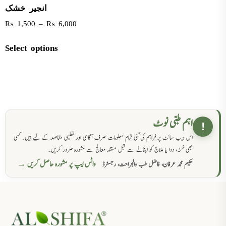
انجیر خشک
₨
1,500
–
₨
6,000
Select options
اہم طبی نوٹ
!
اس ویب سائٹ پر فراہم کی گئی تمام معلومات صرف آگاہی اور تعلیمی مقاصد کے لیے ہیں۔ کسی
بھی نسخہ، دوا یا علاج کو اپنانے سے قبل مستند معالج سے مشورہ ضرور کریں۔
واٹس ایپ پر مشورہ حاصل کریں →
حکیم محمد عرفان، فاضل طب والجراحت، رجسٹرڈ