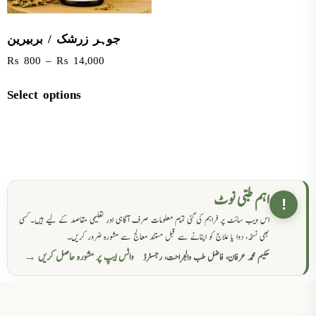
جوہر زرشک / بربیرین
₨
800
–
₨
14,000
Select options
اہم طبی نوٹ
!
اس ویب سائٹ پر فراہم کی گئی تمام معلومات صرف آگاہی اور تعلیمی مقاصد کے لیے ہیں۔ کسی
بھی نسخہ، دوا یا علاج کو اپنانے سے قبل مستند معالج سے مشورہ ضرور کریں۔
واٹس ایپ پر مشورہ حاصل کریں →
حکیم محمد عرفان، فاضل طب والجراحت، رجسٹرڈ