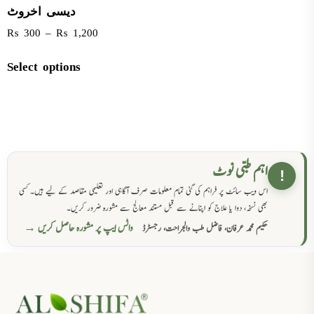
دیسی اخروٹ
₨
300
–
₨
1,200
Select options
اہم طبی نوٹ
!
اس ویب سائٹ پر فراہم کی گئی تمام معلومات صرف آگاہی اور تعلیمی مقاصد کے لیے ہیں۔ کسی
بھی نسخہ، دوا یا علاج کو اپنانے سے قبل مستند معالج سے مشورہ ضرور کریں۔
واٹس ایپ پر مشورہ حاصل کریں →
حکیم محمد عرفان، فاضل طب والجراحت، رجسٹرڈ