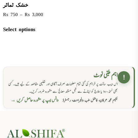
خشک ٹماٹر
₨
750
–
₨
3,000
Select options
اہم طبی نوٹ
!
اس ویب سائٹ پر فراہم کی گئی تمام معلومات صرف آگاہی اور تعلیمی مقاصد کے لیے ہیں۔ کسی
بھی نسخہ، دوا یا علاج کو اپنانے سے قبل مستند معالج سے مشورہ ضرور کریں۔
واٹس ایپ پر مشورہ حاصل کریں →
حکیم محمد عرفان، فاضل طب والجراحت، رجسٹرڈ