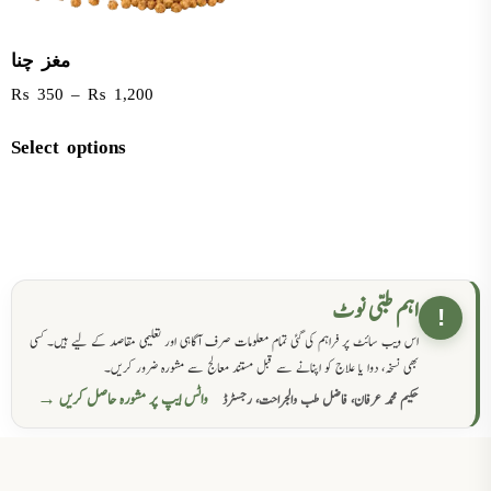
مغز چنا
₨
350
–
₨
1,200
Select options
اہم طبی نوٹ
!
اس ویب سائٹ پر فراہم کی گئی تمام معلومات صرف آگاہی اور تعلیمی مقاصد کے لیے ہیں۔ کسی
بھی نسخہ، دوا یا علاج کو اپنانے سے قبل مستند معالج سے مشورہ ضرور کریں۔
واٹس ایپ پر مشورہ حاصل کریں →
حکیم محمد عرفان، فاضل طب والجراحت، رجسٹرڈ