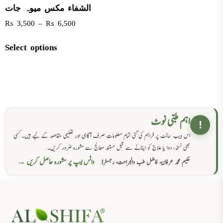
الشفاء مکس میوہ جات
₨
3,500
–
₨
6,500
Select options
اہم طبی نوٹ
!
اس ویب سائٹ پر فراہم کی گئی تمام معلومات صرف آگاہی اور تعلیمی مقاصد کے لیے ہیں۔ کسی
بھی نسخہ، دوا یا علاج کو اپنانے سے قبل مستند معالج سے مشورہ ضرور کریں۔
واٹس ایپ پر مشورہ حاصل کریں →
حکیم محمد عرفان، فاضل طب والجراحت، رجسٹرڈ