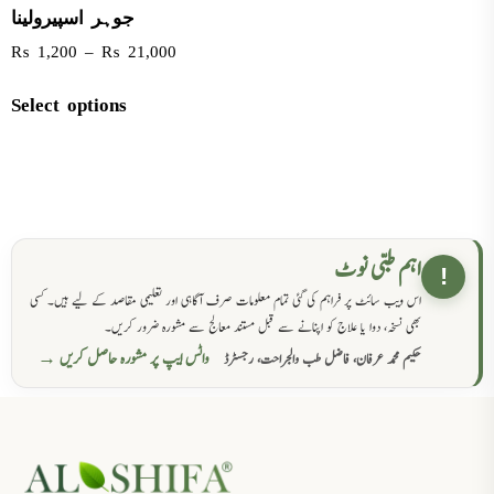
جوہر اسپیرولینا
₨
1,200
–
₨
21,000
Select options
اہم طبی نوٹ
!
اس ویب سائٹ پر فراہم کی گئی تمام معلومات صرف آگاہی اور تعلیمی مقاصد کے لیے ہیں۔ کسی
بھی نسخہ، دوا یا علاج کو اپنانے سے قبل مستند معالج سے مشورہ ضرور کریں۔
واٹس ایپ پر مشورہ حاصل کریں →
حکیم محمد عرفان، فاضل طب والجراحت، رجسٹرڈ