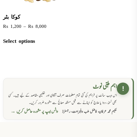
کوکا بٹر
₨
1,200
–
₨
8,000
Select options
اہم طبی نوٹ
!
اس ویب سائٹ پر فراہم کی گئی تمام معلومات صرف آگاہی اور تعلیمی مقاصد کے لیے ہیں۔ کسی
بھی نسخہ، دوا یا علاج کو اپنانے سے قبل مستند معالج سے مشورہ ضرور کریں۔
واٹس ایپ پر مشورہ حاصل کریں →
حکیم محمد عرفان، فاضل طب والجراحت، رجسٹرڈ