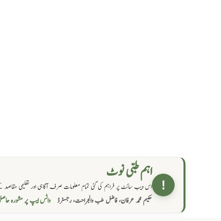
اہم طبی نوٹ
!
اس ویب سائٹ پر فراہم کی گئی تمام معلومات صرف آگاہی اور تعلیمی مقاصد کے
واٹس ایپ پر مشورہ  →
حکیم محمد عرفان، فاضل طب والجراحت، رجسٹرڈ