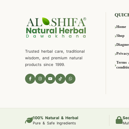
QUIC
Home
Shop
Diagnos
Trusted herbal care, traditional
Privacy
wisdom, and premium natural
Terms 
products since 1999.
conditi
100% Natural & Herbal
Se
Pure & Safe Ingredients
Mul