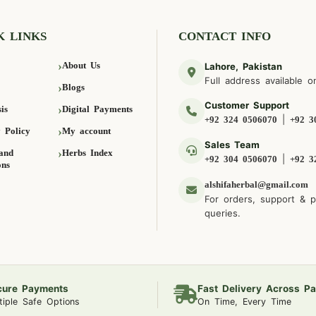
K LINKS
CONTACT INFO
About Us
Lahore, Pakistan
Full address available o
Blogs
Customer Support
is
Digital Payments
|
+92 324 0506070
+92 3
 Policy
My account
Sales Team
and
Herbs Index
|
+92 304 0506070
+92 3
ons
alshifaherbal@gmail.com
For orders, support & 
queries.
cure Payments
Fast Delivery Across Pa
tiple Safe Options
On Time, Every Time