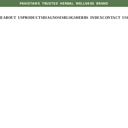
PAKISTAN'S TRUSTED HERBAL WELLNESS BRAND
ME
ABOUT US
PRODUCTS
DIAGNOSIS
BLOGS
HERBS INDEX
CONTACT US