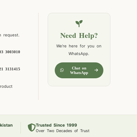
Need Help?
n request.
We’re here for you on
03 3003010
WhatsApp.
Chat on
21 3131415
WhatsApp
product
kistan
Trusted Since 1999
Over Two Decades of Trust