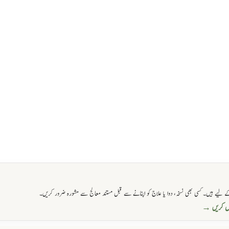
 لیے ہیں۔ کسی بھی نسخہ، دوا یا علاج کو اپنانے سے قبل مستند معالج سے مشورہ ضرور کریں۔
حاصل کریں