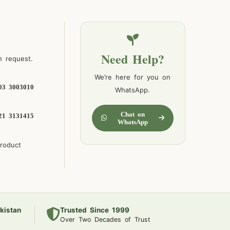
Need Help?
n request.
We’re here for you on
03 3003010
WhatsApp.
Chat on
21 3131415
WhatsApp
product
kistan
Trusted Since 1999
Over Two Decades of Trust