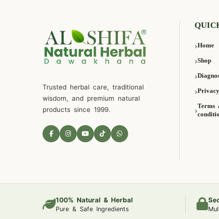
QUIC
Home
Shop
Diagnos
Trusted herbal care, traditional
Privacy
wisdom, and premium natural
Terms 
products since 1999.
conditi
100% Natural & Herbal
Se
Pure & Safe Ingredients
Mul