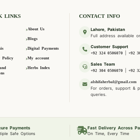
K LINKS
CONTACT INFO
About Us
Lahore, Pakistan
Full address available o
Blogs
Customer Support
is
Digital Payments
|
+92 324 0506070
+92 3
 Policy
My account
Sales Team
and
Herbs Index
|
+92 304 0506070
+92 3
ons
alshifaherbal@gmail.com
For orders, support & 
queries.
cure Payments
Fast Delivery Across Pa
tiple Safe Options
On Time, Every Time