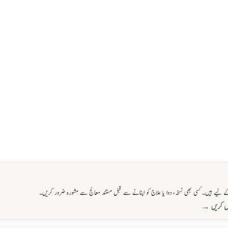
 لیے ہیں۔ کسی بھی نسخہ، دوا یا علاج کو اپنانے سے قبل مستند معالج سے مشورہ ضرور کریں۔
حاصل کریں