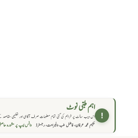
اہم طبی نوٹ
!
اس ویب سائٹ پر فراہم کی گئی تمام معلومات صرف آگاہی اور تعلیمی مقاصد کے
واٹس ایپ پر مشورہ  →
حکیم محمد عرفان، فاضل طب والجراحت، رجسٹرڈ