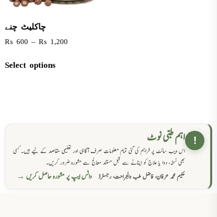
چاکلیٹ چنے
₨
600
–
₨
1,200
Select options
اہم طبی نوٹ
!
اس ویب سائٹ پر فراہم کی گئی تمام معلومات صرف آگاہی اور تعلیمی مقاصد کے لیے ہیں۔ کسی
بھی نسخہ، دوا یا علاج کو اپنانے سے قبل مستند معالج سے مشورہ ضرور کریں۔
واٹس ایپ پر مشورہ حاصل کریں →
حکیم محمد عرفان، فاضل طب والجراحت، رجسٹرڈ