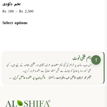
تخم داؤدی
₨
180
–
₨
2,500
Select options
اہم طبی نوٹ
!
اس ویب سائٹ پر فراہم کی گئی تمام معلومات صرف آگاہی اور تعلیمی مقاصد کے لیے ہیں۔ کسی
بھی نسخہ، دوا یا علاج کو اپنانے سے قبل مستند معالج سے مشورہ ضرور کریں۔
واٹس ایپ پر مشورہ حاصل کریں →
حکیم محمد عرفان، فاضل طب والجراحت، رجسٹرڈ