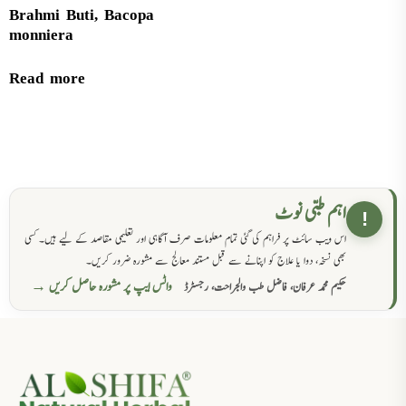
Brahmi Buti, Bacopa
monniera
Read more
اہم طبی نوٹ
!
اس ویب سائٹ پر فراہم کی گئی تمام معلومات صرف آگاہی اور تعلیمی مقاصد کے لیے ہیں۔ کسی
بھی نسخہ، دوا یا علاج کو اپنانے سے قبل مستند معالج سے مشورہ ضرور کریں۔
واٹس ایپ پر مشورہ حاصل کریں →
حکیم محمد عرفان، فاضل طب والجراحت، رجسٹرڈ