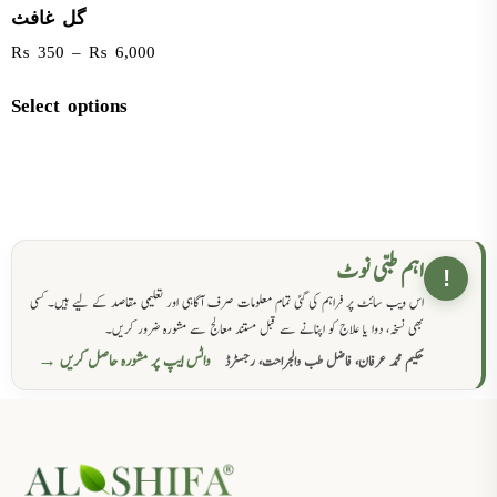
گل غافث
₨
350
–
₨
6,000
Select options
اہم طبی نوٹ
!
اس ویب سائٹ پر فراہم کی گئی تمام معلومات صرف آگاہی اور تعلیمی مقاصد کے لیے ہیں۔ کسی
بھی نسخہ، دوا یا علاج کو اپنانے سے قبل مستند معالج سے مشورہ ضرور کریں۔
واٹس ایپ پر مشورہ حاصل کریں →
حکیم محمد عرفان، فاضل طب والجراحت، رجسٹرڈ