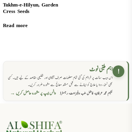
Tukhm-e-Hilyun, Garden
Cress Seeds
Read more
اہم طبی نوٹ
!
اس ویب سائٹ پر فراہم کی گئی تمام معلومات صرف آگاہی اور تعلیمی مقاصد کے لیے ہیں۔ کسی
بھی نسخہ، دوا یا علاج کو اپنانے سے قبل مستند معالج سے مشورہ ضرور کریں۔
واٹس ایپ پر مشورہ حاصل کریں →
حکیم محمد عرفان، فاضل طب والجراحت، رجسٹرڈ