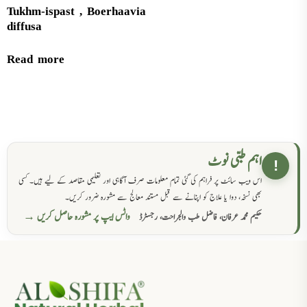
Tukhm-ispast , Boerhaavia
diffusa
Read more
اہم طبی نوٹ
!
اس ویب سائٹ پر فراہم کی گئی تمام معلومات صرف آگاہی اور تعلیمی مقاصد کے لیے ہیں۔ کسی
بھی نسخہ، دوا یا علاج کو اپنانے سے قبل مستند معالج سے مشورہ ضرور کریں۔
واٹس ایپ پر مشورہ حاصل کریں →
حکیم محمد عرفان، فاضل طب والجراحت، رجسٹرڈ