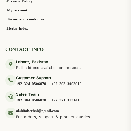
Privacy Policy
My account
Terms and conditions
Herbs Index
CONTACT INFO
Lahore, Pakistan
Full address available on request.
Customer Support
|
+92 324 0506070
+92 303 3003010
Sales Team
|
+92 304 0506070
+92 321 3131415
alshifaherbal@gmail.com
For orders, support & product queries.