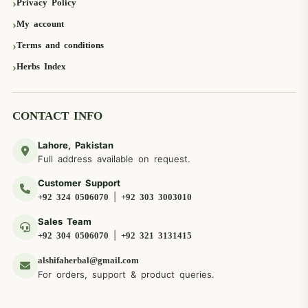
Privacy Policy
My account
Terms and conditions
Herbs Index
CONTACT INFO
Lahore, Pakistan
Full address available on request.
Customer Support
|
+92 324 0506070
+92 303 3003010
Sales Team
|
+92 304 0506070
+92 321 3131415
alshifaherbal@gmail.com
For orders, support & product queries.