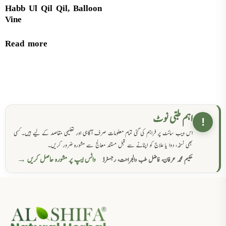
Habb Ul Qil Qil, Balloon
Vine
Read more
اہم طبی نوٹ
!
اس ویب سائٹ پر فراہم کی گئی تمام معلومات صرف آگاہی اور تعلیمی مقاصد کے لیے ہیں۔ کسی
بھی نسخہ، دوا یا علاج کو اپنانے سے قبل مستند معالج سے مشورہ ضرور کریں۔
واٹس ایپ پر مشورہ حاصل کریں →
حکیم محمد عرفان، فاضل طب والجراحت، رجسٹرڈ