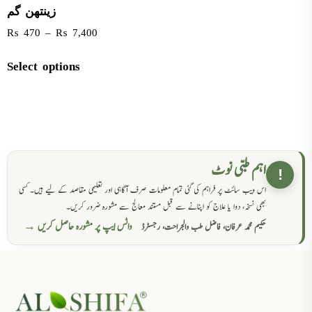
زینتھن گم
₨
470
–
₨
7,400
Select options
اہم طبی نوٹ
!
اس ویب سائٹ پر فراہم کی گئی تمام معلومات صرف آگاہی اور تعلیمی مقاصد کے لیے ہیں۔ کسی
بھی نسخہ، دوا یا علاج کو اپنانے سے قبل مستند معالج سے مشورہ ضرور کریں۔
واٹس ایپ پر مشورہ حاصل کریں →
حکیم محمد عرفان، فاضل طب والجراحت، رجسٹرڈ