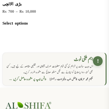
بڑی الائچی
₨
700
–
₨
10,000
Select options
اہم طبی نوٹ
!
اس ویب سائٹ پر فراہم کی گئی تمام معلومات صرف آگاہی اور تعلیمی مقاصد کے لیے ہیں۔ کسی
بھی نسخہ، دوا یا علاج کو اپنانے سے قبل مستند معالج سے مشورہ ضرور کریں۔
واٹس ایپ پر مشورہ حاصل کریں →
حکیم محمد عرفان، فاضل طب والجراحت، رجسٹرڈ