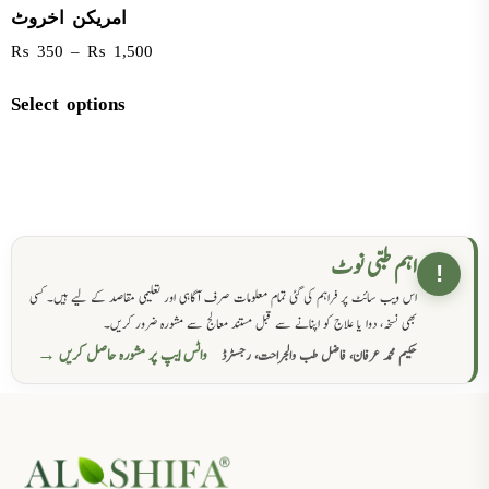
امریکن اخروٹ
₨
350
–
₨
1,500
Select options
اہم طبی نوٹ
!
اس ویب سائٹ پر فراہم کی گئی تمام معلومات صرف آگاہی اور تعلیمی مقاصد کے لیے ہیں۔ کسی
بھی نسخہ، دوا یا علاج کو اپنانے سے قبل مستند معالج سے مشورہ ضرور کریں۔
واٹس ایپ پر مشورہ حاصل کریں →
حکیم محمد عرفان، فاضل طب والجراحت، رجسٹرڈ