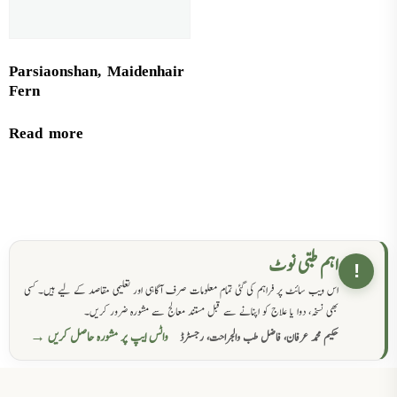
Parsiaonshan, Maidenhair
Fern
Read more
اہم طبی نوٹ
!
اس ویب سائٹ پر فراہم کی گئی تمام معلومات صرف آگاہی اور تعلیمی مقاصد کے لیے ہیں۔ کسی
بھی نسخہ، دوا یا علاج کو اپنانے سے قبل مستند معالج سے مشورہ ضرور کریں۔
واٹس ایپ پر مشورہ حاصل کریں →
حکیم محمد عرفان، فاضل طب والجراحت، رجسٹرڈ