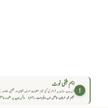
اہم طبی نوٹ
!
اس ویب سائٹ پر فراہم کی گئی تمام معلومات صرف آگاہی اور تعلیمی مقاصد کے
واٹس ایپ پر مشورہ  →
حکیم محمد عرفان، فاضل طب والجراحت، رجسٹرڈ