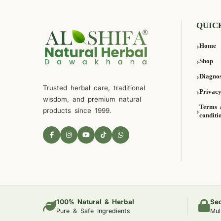
QUIC
Home
Shop
Diagnos
Trusted herbal care, traditional
Privacy
wisdom, and premium natural
Terms 
products since 1999.
conditi
100% Natural & Herbal
Se
Pure & Safe Ingredients
Mul