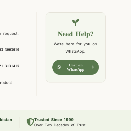
Need Help?
n request.
We’re here for you on
03 3003010
WhatsApp.
Chat on
21 3131415
WhatsApp
product
kistan
Trusted Since 1999
Over Two Decades of Trust