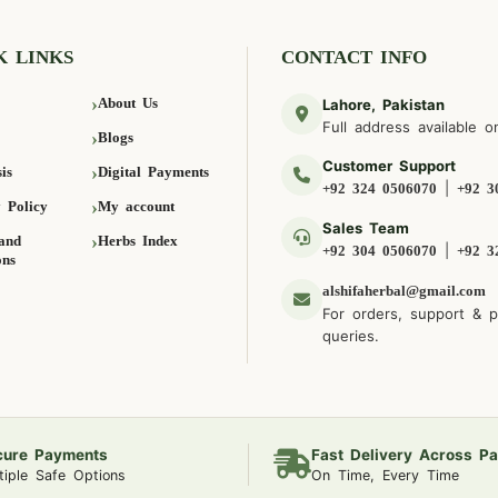
K LINKS
CONTACT INFO
About Us
Lahore, Pakistan
Full address available o
Blogs
Customer Support
is
Digital Payments
|
+92 324 0506070
+92 3
 Policy
My account
Sales Team
and
Herbs Index
|
+92 304 0506070
+92 3
ons
alshifaherbal@gmail.com
For orders, support & 
queries.
cure Payments
Fast Delivery Across Pa
tiple Safe Options
On Time, Every Time