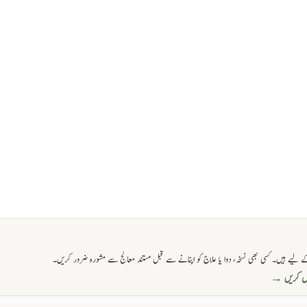
 لیے ہیں۔ کسی بھی نسخہ، دوا یا علاج کو اپنانے سے قبل مستند معالج سے مشورہ ضرور کریں۔
حاصل کریں