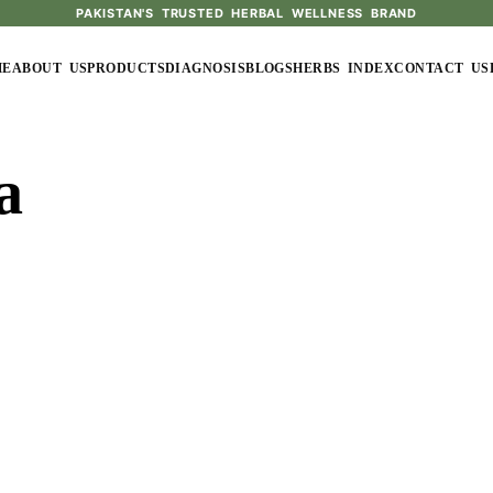
PAKISTAN'S TRUSTED HERBAL WELLNESS BRAND
ME
ABOUT US
PRODUCTS
DIAGNOSIS
BLOGS
HERBS INDEX
CONTACT US
a