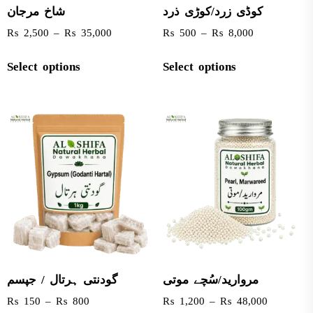
کوڈی زرد/کوڑی ذرد
شاخ مرجان
₨
2,500
–
₨
35,000
₨
500
–
₨
8,000
Select options
Select options
مروارید/سُچے موتی
گودنتی ہرتال / جپسم
₨
150
–
₨
800
₨
1,200
–
₨
48,000