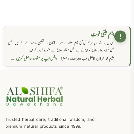
اہم طبی نوٹ
!
اس ویب سائٹ پر فراہم کی گئی تمام معلومات صرف آگاہی اور تعلیمی مقاصد کے لیے ہیں۔ کسی
بھی نسخہ، دوا یا علاج کو اپنانے سے قبل مستند معالج سے مشورہ ضرور کریں۔
واٹس ایپ پر مشورہ حاصل کریں →
حکیم محمد عرفان، فاضل طب والجراحت، رجسٹرڈ
Trusted herbal care, traditional wisdom, and
premium natural products since 1999.