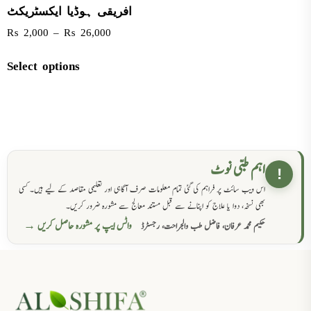
افریقی ہوڈیا ایکسٹریکٹ
₨
2,000
–
₨
26,000
Select options
اہم طبی نوٹ
!
اس ویب سائٹ پر فراہم کی گئی تمام معلومات صرف آگاہی اور تعلیمی مقاصد کے لیے ہیں۔ کسی
بھی نسخہ، دوا یا علاج کو اپنانے سے قبل مستند معالج سے مشورہ ضرور کریں۔
واٹس ایپ پر مشورہ حاصل کریں →
حکیم محمد عرفان، فاضل طب والجراحت، رجسٹرڈ