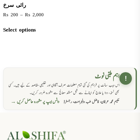
رائی سرخ
₨
200
–
₨
2,000
Select options
اہم طبی نوٹ
!
اس ویب سائٹ پر فراہم کی گئی تمام معلومات صرف آگاہی اور تعلیمی مقاصد کے لیے ہیں۔ کسی
بھی نسخہ، دوا یا علاج کو اپنانے سے قبل مستند معالج سے مشورہ ضرور کریں۔
واٹس ایپ پر مشورہ حاصل کریں →
حکیم محمد عرفان، فاضل طب والجراحت، رجسٹرڈ