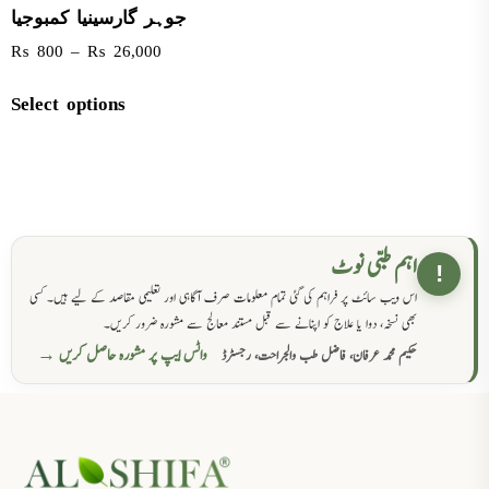
جوہر گارسینیا کمبوجیا
₨
800
–
₨
26,000
Select options
اہم طبی نوٹ
!
اس ویب سائٹ پر فراہم کی گئی تمام معلومات صرف آگاہی اور تعلیمی مقاصد کے لیے ہیں۔ کسی
بھی نسخہ، دوا یا علاج کو اپنانے سے قبل مستند معالج سے مشورہ ضرور کریں۔
واٹس ایپ پر مشورہ حاصل کریں →
حکیم محمد عرفان، فاضل طب والجراحت، رجسٹرڈ