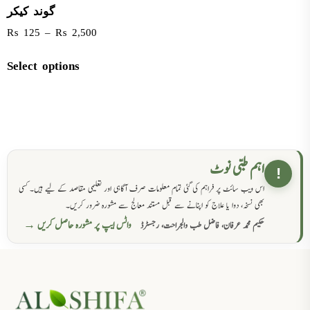
گوند کیکر
₨
125
–
₨
2,500
Select options
اہم طبی نوٹ
!
اس ویب سائٹ پر فراہم کی گئی تمام معلومات صرف آگاہی اور تعلیمی مقاصد کے لیے ہیں۔ کسی
بھی نسخہ، دوا یا علاج کو اپنانے سے قبل مستند معالج سے مشورہ ضرور کریں۔
واٹس ایپ پر مشورہ حاصل کریں →
حکیم محمد عرفان، فاضل طب والجراحت، رجسٹرڈ